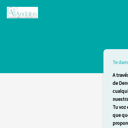
Te damo
A travé
de Denu
cualqui
nuestra
Tu voz 
que que
proporc