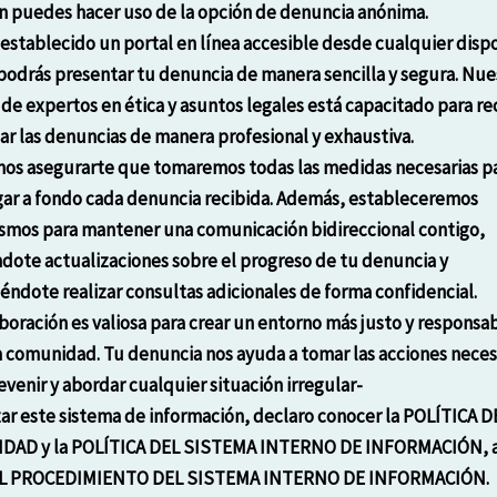
 puedes hacer uso de la opción de denuncia anónima.
stablecido un portal en línea accesible desde cualquier dispo
odrás presentar tu denuncia de manera sencilla y segura. Nue
de expertos en ética y asuntos legales está capacitado para rec
ar las denuncias de manera profesional y exhaustiva.
os asegurarte que tomaremos todas las medidas necesarias p
gar a fondo cada denuncia recibida. Además, estableceremos
mos para mantener una comunicación bidireccional contigo,
dote actualizaciones sobre el progreso de tu denuncia y
éndote realizar consultas adicionales de forma confidencial.
boración es valiosa para crear un entorno más justo y responsa
 comunidad. Tu denuncia nos ayuda a tomar las acciones neces
evenir y abordar cualquier situación irregular-
izar este sistema de información, declaro conocer la POLÍTICA D
IDAD y la POLÍTICA DEL SISTEMA INTERNO DE INFORMACIÓN, a
L PROCEDIMIENTO DEL SISTEMA INTERNO DE INFORMACIÓN.