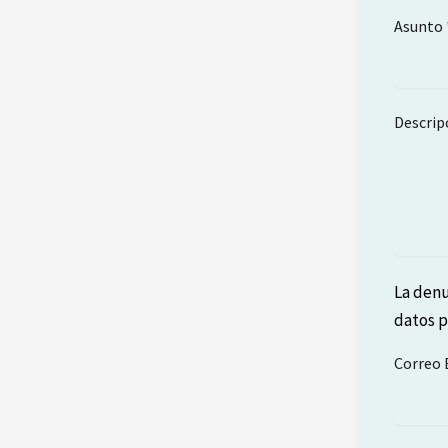
Asunto
Descrip
La denu
datos p
Correo 