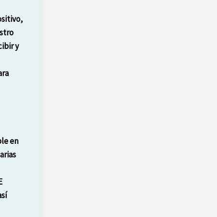
sitivo,
stro
ibir y
ara
ble en
arias
E
sí