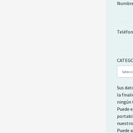
Nombr
Teléfo
CATEG
Sus dat
la final
ningún t
Puede ej
portabi
nuestro
Puede a