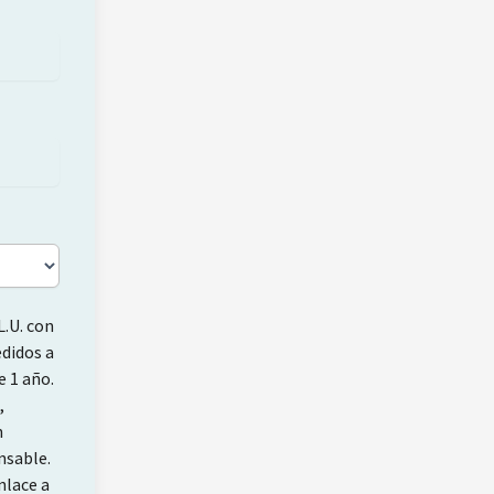
L.U. con
edidos a
e 1 año.
,
n
nsable.
nlace a