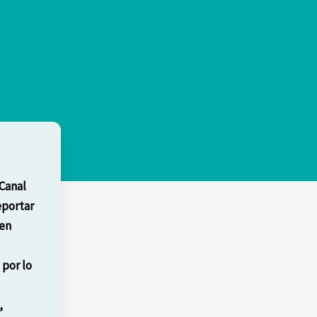
Canal
eportar
 en
 por lo
,