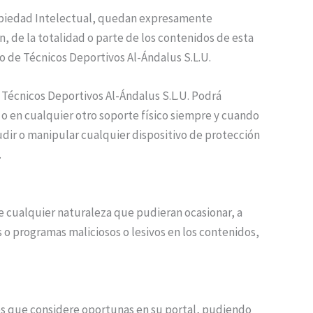
 Propiedad Intelectual, quedan expresamente
n, de la totalidad o parte de los contenidos de esta
ro de Técnicos Deportivos Al-Ándalus S.L.U.
 Técnicos Deportivos Al-Ándalus S.L.U. Podrá
r o en cualquier otro soporte físico siempre y cuando
udir o manipular cualquier dispositivo de protección
.
de cualquier naturaleza que pudieran ocasionar, a
us o programas maliciosos o lesivos en los contenidos,
nes que considere oportunas en su portal, pudiendo