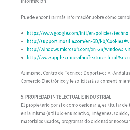
información.
Puede encontrar más información sobre cómo cambiar l
https://www.google.com/intl/en/policies/techno
http://support.mozilla.com/en-GB/kb/Cookies#w
http://windows.microsoft.com/en-GB/windows-vis
http://www.apple.com/safari/features.html#secu
Asimismo, Centro de Técnicos Deportivos Al-Ándalus i
Comercio Electrónico y le solicitará su consentimie
5. PROPIEDAD INTELECTUAL E INDUSTRIAL
El propietario por sí o como cesionaria, es titular 
en la misma (a título enunciativo, imágenes, sonido,
materiales usados, programas de ordenador necesario