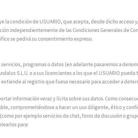
buye la condición de USUARIO, que acepta, desde dicho acceso y
cación independientemente de las Condiciones Generales de Con
ifico se pedirá su consentimiento expreso.
 servicios, programas o datos (en adelante pasaremos a denom
ndalus S.L.U. o a sus licenciantes a los que el USUARIO pueda
e extiende al registro que fuese necesario para acceder a deter
ortar información veraz y lícita sobre sus datos. Como consecu
able, comprometiéndose a hacer un uso diligente, ético y con
(como por ejemplo servicios de chat, foros de discusión o grupos
learlos para: