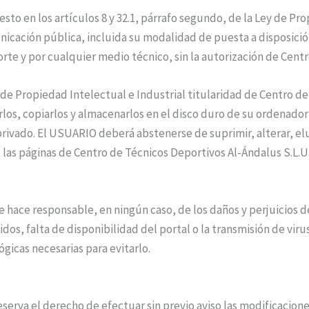
esto en los artículos 8 y 32.1, párrafo segundo, de la Ley de
unicación pública, incluida su modalidad de puesta a disposició
rte y por cualquier medio técnico, sin la autorización de Cent
 Propiedad Intelectual e Industrial titularidad de Centro de
irlos, copiarlos y almacenarlos en el disco duro de su ordenado
privado. El USUARIO deberá abstenerse de suprimir, alterar, el
 las páginas de Centro de Técnicos Deportivos Al-Ándalus S.L.U
e hace responsable, en ningún caso, de los daños y perjuicios 
idos, falta de disponibilidad del portal o la transmisión de vir
gicas necesarias para evitarlo.
eserva el derecho de efectuar sin previo aviso las modificacio