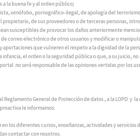
as a la buena fe y al orden público;
ista, xenófobo, pornográfico-ilegal, de apología del terrorism
el propietario, de sus proveedores o de terceras personas, introd
e sean susceptibles de provocar los daños anteriormente menci
s de correo electrónico de otros usuarios y modificar o manipula
y aportaciones que vulneren el respeto a la dignidad de la pers
 infancia, el orden o la seguridad pública o que, a su juicio, 
portal no será responsable de las opiniones vertidas por los usua
 al Reglamento General de Protección de datos , a la LOPD y la 
 proactiva le informamos:
 en los diferentes cursos, enseñanzas, actividades y servicios d
dan contactar con nosotros.