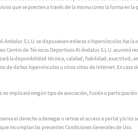
rvicios que se presten a través de la misma como la forma en la
l-Ándalus S.L.U. se dispusiesen enlaces o hipervínculos hacía ot
caso Centro de Técnicos Deportivos Al-Ándalus S.L.U. asumirá r
zará la disponibilidad técnica, calidad, fiabilidad, exactitud, 
o de dichos hipervínculos u otros sitios de Internet. En caso d
 no implicará ningún tipo de asociación, fusión o participación
erva el derecho a denegar o retirar el acceso a portal y/o los s
os que incumplan las presentes Condiciones Generales de Uso.