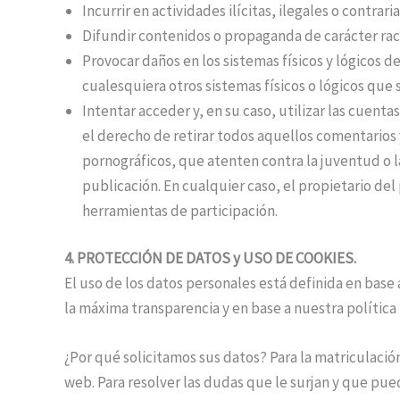
Incurrir en actividades ilícitas, ilegales o contrari
Difundir contenidos o propaganda de carácter rac
Provocar daños en los sistemas físicos y lógicos d
cualesquiera otros sistemas físicos o lógicos qu
Intentar acceder y, en su caso, utilizar las cuenta
el derecho de retirar todos aquellos comentarios 
pornográficos, que atenten contra la juventud o la
publicación. En cualquier caso, el propietario del 
herramientas de participación.
4. PROTECCIÓN DE DATOS y USO DE COOKIES.
El uso de los datos personales está definida en base
la máxima transparencia y en base a nuestra política
¿Por qué solicitamos sus datos? Para la matriculación
web. Para resolver las dudas que le surjan y que pue