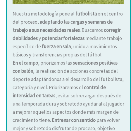
Nuestra metodología pone al
futbolista
en el centro
del proceso,
adaptando las cargas y semanas de
trabajo a sus necesidades reales
. Buscamos
corregir
debilidades
y
potenciar fortalezas
mediante trabajo
específico de
fuerza en sala
, unido a movimientos
básicos y transferencias propias del fútbol.
En el campo
, priorizamos las
sensaciones positivas
con balón
, la realización de acciones concretas del
deporte adaptándonos a el desarrollo del futbolista,
categoría y nivel. Priorizaremos el
control de
intensidad en tareas
, evitar sobrecargar después de
una temporada dura y sobretodo ayudar al al jugador
a mejorar aquellos aspectos donde más margen de
crecimiento tiene.
Entrenar con sentido
para volver
mejor y sobretodo disfrutar de proceso, objetivo